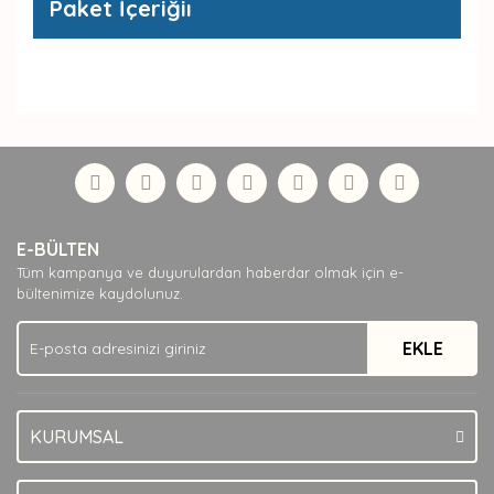
Paket İçeriğiı
Bu ürünün fiyat bilgisi, resim, ürün açıklamalarında ve
diğer konularda yetersiz gördüğünüz noktaları öneri
Bu ürüne ilk yorumu siz yapın!
formunu kullanarak tarafımıza iletebilirsiniz.
Görüş ve önerileriniz için teşekkür ederiz.
Yorum Yaz
Ürün resmi kalitesiz, bozuk veya görüntülenemiyor.
E-BÜLTEN
Ürün açıklamasında eksik bilgiler bulunuyor.
Tüm kampanya ve duyurulardan haberdar olmak için e-
Ürün bilgilerinde hatalar bulunuyor.
bültenimize kaydolunuz.
Ürün fiyatı diğer sitelerden daha pahalı.
EKLE
Bu ürüne benzer farklı alternatifler olmalı.
KURUMSAL
Gönder