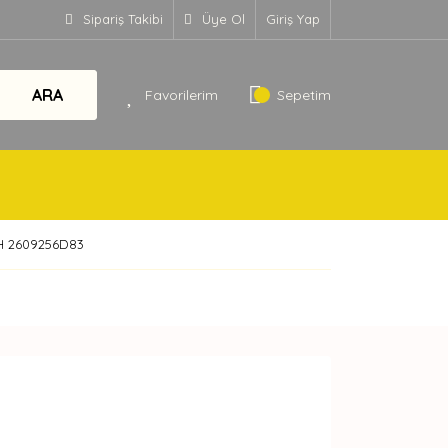
Sipariş Takibi
Üye Ol
Giriş Yap
ARA
Favorilerim
Sepetim
H 2609256D83