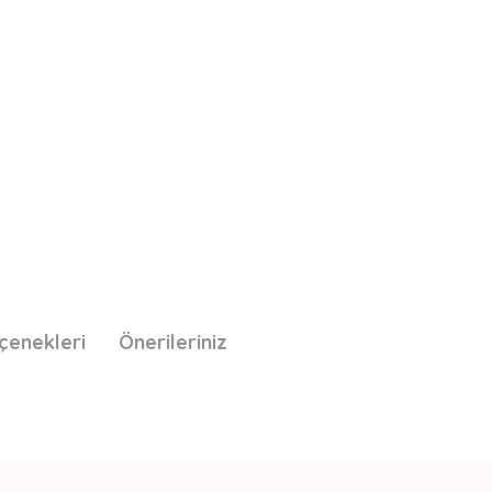
çenekleri
Önerileriniz
nda ve diğer konularda yetersiz gördüğünüz noktaları öneri formunu kullan
Bu ürüne ilk yorumu siz yapın!