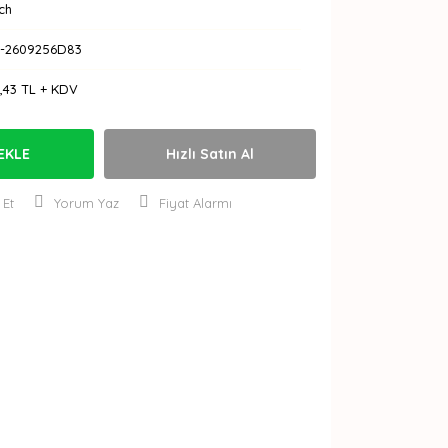
ch
-2609256D83
3,43 TL + KDV
EKLE
Hızlı Satın Al
 Et
Yorum Yaz
Fiyat Alarmı