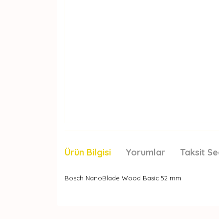
Ürün Bilgisi
Yorumlar
Taksit Se
Bosch NanoBlade Wood Basic 52 mm
Bu ürünün fiyat bilgisi, resim, ürün açıklamaları
Görüş ve önerileriniz için teşekkür ederiz.