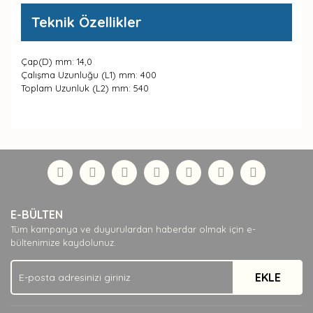
Teknik Özellikler
Çap(D) mm: 14,0
Çalışma Uzunluğu (L1) mm: 400
Toplam Uzunluk (L2) mm: 540
Bu ürünün fiyat bilgisi, resim, ürün açıklamalarında ve
diğer konularda yetersiz gördüğünüz noktaları öneri
Bu ürüne ilk yorumu siz yapın!
formunu kullanarak tarafımıza iletebilirsiniz.
Görüş ve önerileriniz için teşekkür ederiz.
Yorum Yaz
Ürün resmi kalitesiz, bozuk veya görüntülenemiyor.
E-BÜLTEN
Ürün açıklamasında eksik bilgiler bulunuyor.
Tüm kampanya ve duyurulardan haberdar olmak için e-
Ürün bilgilerinde hatalar bulunuyor.
bültenimize kaydolunuz.
Ürün fiyatı diğer sitelerden daha pahalı.
EKLE
Bu ürüne benzer farklı alternatifler olmalı.