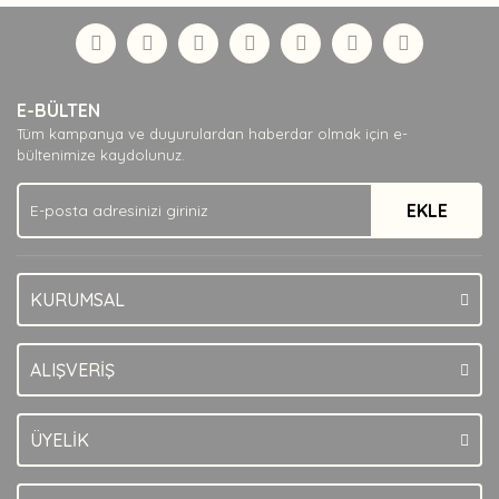
formunu kullanarak tarafımıza iletebilirsiniz.
Görüş ve önerileriniz için teşekkür ederiz.
Yorum Yaz
Ürün resmi kalitesiz, bozuk veya görüntülenemiyor.
E-BÜLTEN
Ürün açıklamasında eksik bilgiler bulunuyor.
Tüm kampanya ve duyurulardan haberdar olmak için e-
Ürün bilgilerinde hatalar bulunuyor.
bültenimize kaydolunuz.
Ürün fiyatı diğer sitelerden daha pahalı.
EKLE
Bu ürüne benzer farklı alternatifler olmalı.
KURUMSAL
Gönder
ALIŞVERİŞ
ÜYELİK