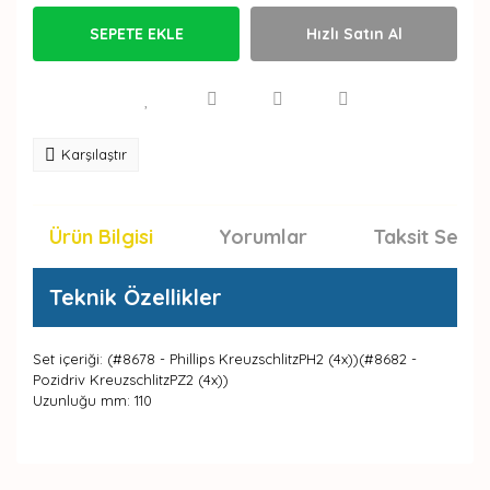
SEPETE EKLE
Hızlı Satın Al
Karşılaştır
Ürün Bilgisi
Yorumlar
Taksit Seçen
Teknik Özellikler
Set içeriği: (#8678 - Phillips KreuzschlitzPH2 (4x))(#8682 -
Pozidriv KreuzschlitzPZ2 (4x))
Uzunluğu mm: 110
Bu ürünün fiyat bilgisi, resim, ürün açıklamalarında ve
diğer konularda yetersiz gördüğünüz noktaları öneri
Bu ürüne ilk yorumu siz yapın!