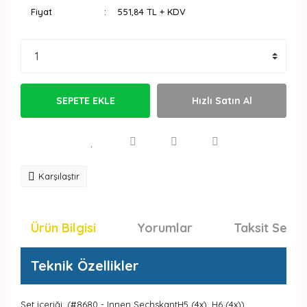
Fiyat
551,84 TL + KDV
SEPETE EKLE
Hızlı Satın Al
Karşılaştır
Ürün Bilgisi
Yorumlar
Taksit Seçen
Teknik Özellikler
Set içeriği: (#8680 - Innen SechskantH5 (4x), H6 (4x))