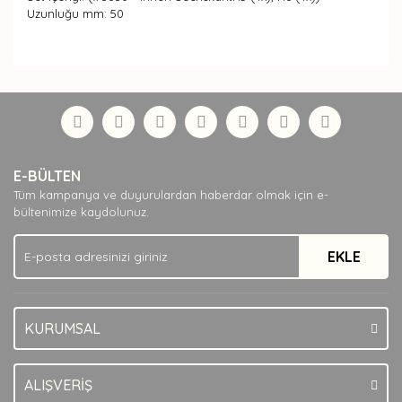
Uzunluğu mm: 50
Bu ürünün fiyat bilgisi, resim, ürün açıklamalarında ve
diğer konularda yetersiz gördüğünüz noktaları öneri
Bu ürüne ilk yorumu siz yapın!
formunu kullanarak tarafımıza iletebilirsiniz.
Görüş ve önerileriniz için teşekkür ederiz.
Yorum Yaz
Ürün resmi kalitesiz, bozuk veya görüntülenemiyor.
E-BÜLTEN
Ürün açıklamasında eksik bilgiler bulunuyor.
Tüm kampanya ve duyurulardan haberdar olmak için e-
Ürün bilgilerinde hatalar bulunuyor.
bültenimize kaydolunuz.
Ürün fiyatı diğer sitelerden daha pahalı.
EKLE
Bu ürüne benzer farklı alternatifler olmalı.
KURUMSAL
Gönder
ALIŞVERİŞ