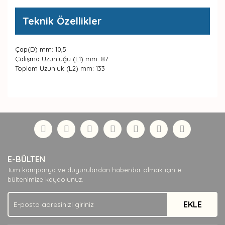
Teknik Özellikler
Çap(D) mm: 10,5
Çalışma Uzunluğu (L1) mm: 87
Toplam Uzunluk (L2) mm: 133
Bu ürünün fiyat bilgisi, resim, ürün açıklamalarında ve
diğer konularda yetersiz gördüğünüz noktaları öneri
Bu ürüne ilk yorumu siz yapın!
formunu kullanarak tarafımıza iletebilirsiniz.
Görüş ve önerileriniz için teşekkür ederiz.
Yorum Yaz
Ürün resmi kalitesiz, bozuk veya görüntülenemiyor.
E-BÜLTEN
Ürün açıklamasında eksik bilgiler bulunuyor.
Tüm kampanya ve duyurulardan haberdar olmak için e-
Ürün bilgilerinde hatalar bulunuyor.
bültenimize kaydolunuz.
Ürün fiyatı diğer sitelerden daha pahalı.
EKLE
Bu ürüne benzer farklı alternatifler olmalı.