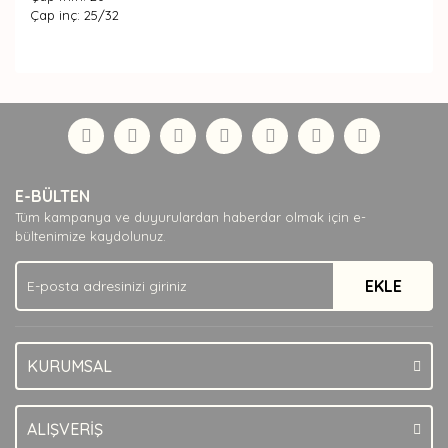
Çap inç: 25/32
Bu ürünün fiyat bilgisi, resim, ürün açıklamalarında ve
diğer konularda yetersiz gördüğünüz noktaları öneri
Bu ürüne ilk yorumu siz yapın!
formunu kullanarak tarafımıza iletebilirsiniz.
Görüş ve önerileriniz için teşekkür ederiz.
Yorum Yaz
Ürün resmi kalitesiz, bozuk veya görüntülenemiyor.
E-BÜLTEN
Ürün açıklamasında eksik bilgiler bulunuyor.
Tüm kampanya ve duyurulardan haberdar olmak için e-
Ürün bilgilerinde hatalar bulunuyor.
bültenimize kaydolunuz.
Ürün fiyatı diğer sitelerden daha pahalı.
EKLE
Bu ürüne benzer farklı alternatifler olmalı.
KURUMSAL
Gönder
ALIŞVERİŞ