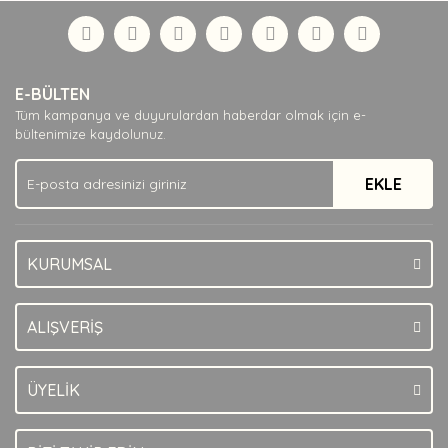
formunu kullanarak tarafımıza iletebilirsiniz.
Görüş ve önerileriniz için teşekkür ederiz.
Yorum Yaz
Ürün resmi kalitesiz, bozuk veya görüntülenemiyor.
E-BÜLTEN
Ürün açıklamasında eksik bilgiler bulunuyor.
Tüm kampanya ve duyurulardan haberdar olmak için e-
Ürün bilgilerinde hatalar bulunuyor.
bültenimize kaydolunuz.
Ürün fiyatı diğer sitelerden daha pahalı.
EKLE
Bu ürüne benzer farklı alternatifler olmalı.
KURUMSAL
Gönder
ALIŞVERİŞ
ÜYELİK