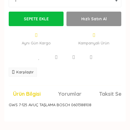
SEPETE EKLE
Hızlı Satın Al
Aynı Gün Kargo
Kampanyalı Ürün
Karşılaştır
Ürün Bilgisi
Yorumlar
Taksit Seçen
GWS 7-125 AVUÇ TAŞLAMA BOSCH 0601388108
Bu ürünün fiyat bilgisi, resim, ürün açıklamalarında ve
diğer konularda yetersiz gördüğünüz noktaları öneri
Bu ürüne ilk yorumu siz yapın!