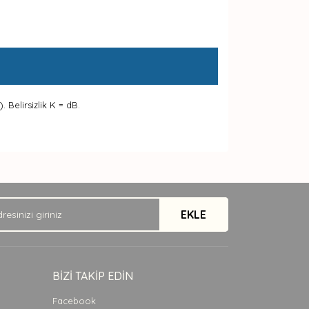
. Belirsizlik K = dB.
arak tarafımıza iletebilirsiniz.
EKLE
BİZİ TAKİP EDİN
Facebook