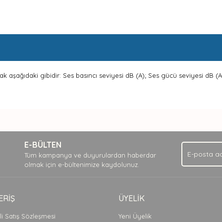
arak aşağıdaki gibidir: Ses basıncı seviyesi dB (A); Ses gücü seviyesi dB (A)
nda ve diğer konularda yetersiz gördüğünüz noktaları öneri formunu kullan
Bu ürüne ilk yorumu siz yapın!
.
E-BÜLTEN
Yorum Yaz
Tüm kampanya ve duyurulardan haberdar
olmak için e-bültenimize kaydolunuz.
ERİŞ
ÜYELİK
i Satış Sözleşmesi
Yeni Üyelik