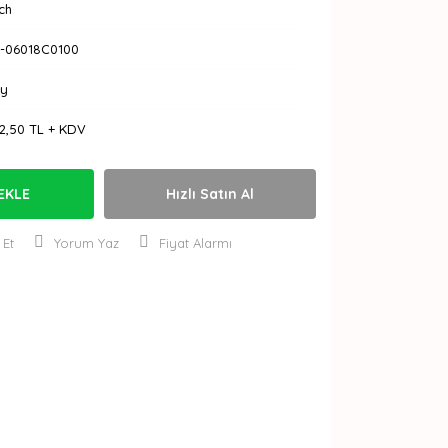
ch
-06018C0100
Ay
2,50 TL + KDV
EKLE
Hızlı Satın Al
 Et
Yorum Yaz
Fiyat Alarmı