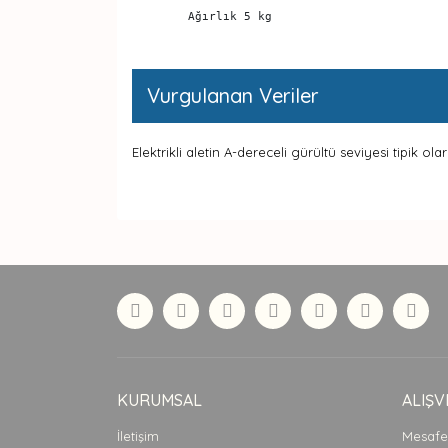
	Ağırlık 5 kg 
Vurgulanan Veriler
Elektrikli aletin A-dereceli gürültü seviyesi tipik ol
Bu ürünün fiyat bilgisi, resim, ürün açıklamaları
Görüş ve önerileriniz için teşekkür ederiz.
Ürün resmi kalitesiz, bozuk veya görüntülenemiyor
Ürün açıklamasında eksik bilgiler bulunuyor.
Ürün bilgilerinde hatalar bulunuyor.
Ürün fiyatı diğer sitelerden daha pahalı.
Bu ürüne benzer farklı alternatifler olmalı.
KURUMSAL
ALIŞV
İletişim
Mesafel