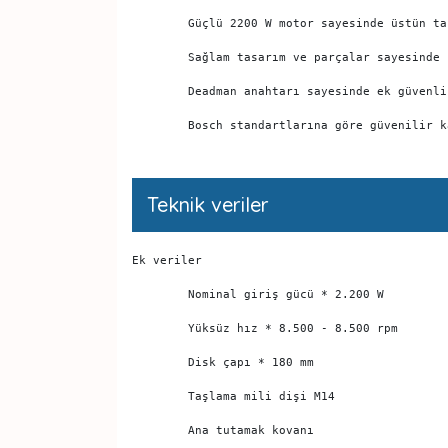
	Güçlü 2200 W motor sayesinde üstün t
	Sağlam tasarım ve parçalar sayesinde
	Deadman anahtarı sayesinde ek güvenli
	Bosch standartlarına göre güvenilir k
Teknik veriler
Ek veriler 
	Nominal giriş gücü * 2.200 W 
	Yüksüz hız * 8.500 - 8.500 rpm 
	Disk çapı * 180 mm 
	Taşlama mili dişi M14 
	Ana tutamak kovanı 