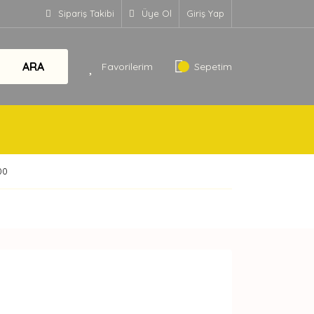
Sipariş Takibi
Üye Ol
Giriş Yap
ARA
Favorilerim
Sepetim
00