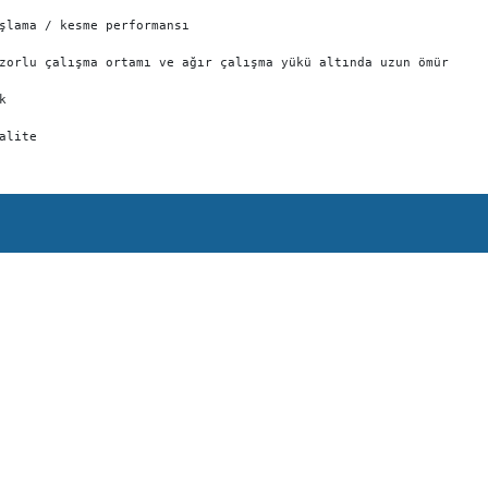
aşlama / kesme performansı
 zorlu çalışma ortamı ve ağır çalışma yükü altında uzun ömür
k
alite