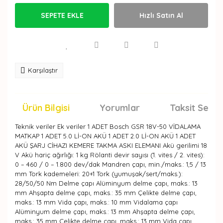
SEPETE EKLE
Hızlı Satın Al
Karşılaştır
Ürün Bilgisi
Yorumlar
Taksit Seçen
Teknik veriler Ek veriler 1 ADET Bosch GSR 18V-50 VİDALAMA
MATKAP 1 ADET 5.0 Lİ-ON AKÜ 1 ADET 2.0 Lİ-ON AKÜ 1 ADET
AKÜ ŞARJ CİHAZI KEMERE TAKMA ASKI ELEMANI Akü gerilimi 18
V Akü hariç ağırlığı: 1 kg Rölanti devir sayısı (1. vites / 2. vites):
0 – 460 / 0 – 1.800 dev/dak Mandren çapı, min./maks.: 1,5 / 13
mm Tork kademeleri: 20+1 Tork (yumuşak/sert/maks.):
28/50/50 Nm Delme çapı Alüminyum delme çapı, maks.: 13
mm Ahşapta delme çapı, maks.: 35 mm Çelikte delme çapı,
maks.: 13 mm Vida çapı, maks.: 10 mm Vidalama çapı
Alüminyum delme çapı, maks.: 13 mm Ahşapta delme çapı,
maks.: 35 mm Çelikte delme çapı, maks.: 13 mm Vida çapı,