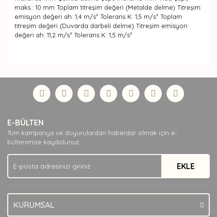
maks.: 10 mm Toplam titreşim değeri (Metalde delme) Titreşim
emisyon değeri ah: 1,4 m/s² Tolerans K: 1,5 m/s² Toplam
titreşim değeri (Duvarda darbeli delme) Titreşim emisyon
değeri ah: 11,2 m/s² Tolerans K: 1,5 m/s²
Bu ürünün fiyat bilgisi, resim, ürün açıklamalarında ve
diğer konularda yetersiz gördüğünüz noktaları öneri
Bu ürüne ilk yorumu siz yapın!
formunu kullanarak tarafımıza iletebilirsiniz.
Görüş ve önerileriniz için teşekkür ederiz.
Yorum Yaz
Ürün resmi kalitesiz, bozuk veya görüntülenemiyor.
E-BÜLTEN
Ürün açıklamasında eksik bilgiler bulunuyor.
Tüm kampanya ve duyurulardan haberdar olmak için e-
Ürün bilgilerinde hatalar bulunuyor.
bültenimize kaydolunuz.
Ürün fiyatı diğer sitelerden daha pahalı.
EKLE
Bu ürüne benzer farklı alternatifler olmalı.
KURUMSAL