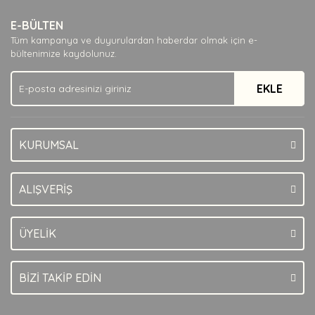
Ürün resmi kalitesiz, bozuk veya görüntülenemiyor.
E-BÜLTEN
Ürün açıklamasında eksik bilgiler bulunuyor.
Tüm kampanya ve duyurulardan haberdar olmak için e-
Ürün bilgilerinde hatalar bulunuyor.
bültenimize kaydolunuz.
Ürün fiyatı diğer sitelerden daha pahalı.
EKLE
Bu ürüne benzer farklı alternatifler olmalı.
KURUMSAL
Gönder
ALIŞVERİŞ
ÜYELİK
BİZİ TAKİP EDİN