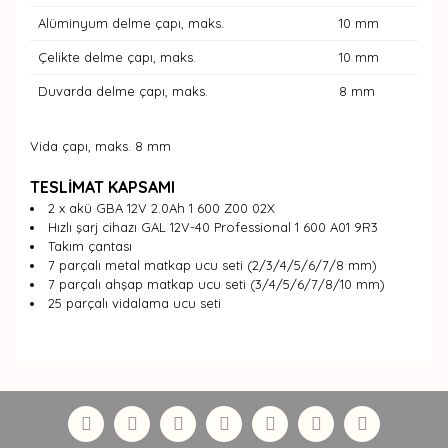
Alüminyum delme çapı, maks.
10 mm
Çelikte delme çapı, maks.
10 mm
Duvarda delme çapı, maks.
8 mm
Vida çapı, maks. 8 mm
TESLİMAT KAPSAMI
2 x akü GBA 12V 2.0Ah 1 600 Z00 02X
Hızlı şarj cihazı GAL 12V-40 Professional 1 600 A01 9R3
Takım çantası
7 parçalı metal matkap ucu seti (2/3/4/5/6/7/8 mm)
7 parçalı ahşap matkap ucu seti (3/4/5/6/7/8/10 mm)
25 parçalı vidalama ucu seti
Bu ürünün fiyat bilgisi, resim, ürün açıklamalarında ve
diğer konularda yetersiz gördüğünüz noktaları öneri
Bu ürüne ilk yorumu siz yapın!
formunu kullanarak tarafımıza iletebilirsiniz.
Görüş ve önerileriniz için teşekkür ederiz.
Yorum Yaz