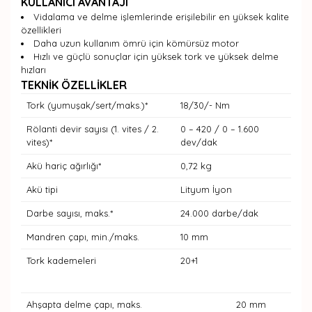
KULLANICI AVANTAJI
Vidalama ve delme işlemlerinde erişilebilir en yüksek kalite
özellikleri
Daha uzun kullanım ömrü için kömürsüz motor
Hızlı ve güçlü sonuçlar için yüksek tork ve yüksek delme
hızları
TEKNİK ÖZELLİKLER
Tork (yumuşak/sert/maks.)*
18/30/- Nm
Rölanti devir sayısı (1. vites / 2.
0 – 420 / 0 – 1.600
vites)*
dev/dak
Akü hariç ağırlığı*
0,72 kg
Akü tipi
Lityum İyon
Darbe sayısı, maks.*
24.000 darbe/dak
Mandren çapı, min./maks.
10 mm
Tork kademeleri
20+1
Ahşapta delme çapı, maks.
20 mm