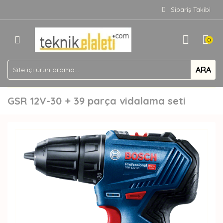
Sipariş Takibi
0
ARA
GSR 12V-30 + 39 parça vidalama seti