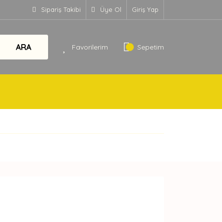
Sipariş Takibi
Üye Ol
Giriş Yap
ARA
Favorilerim
Sepetim