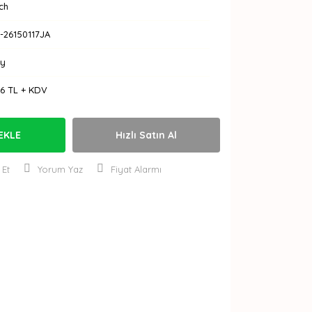
ch
-26150117JA
Ay
16 TL + KDV
EKLE
Hızlı Satın Al
 Et
Yorum Yaz
Fiyat Alarmı