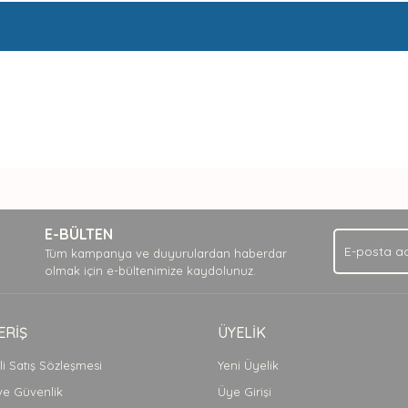
nda ve diğer konularda yetersiz gördüğünüz noktaları öneri formunu kullan
Bu ürüne ilk yorumu siz yapın!
.
E-BÜLTEN
Yorum Yaz
Tüm kampanya ve duyurulardan haberdar
olmak için e-bültenimize kaydolunuz.
ERİŞ
ÜYELİK
i Satış Sözleşmesi
Yeni Üyelik
 ve Güvenlik
Üye Girişi