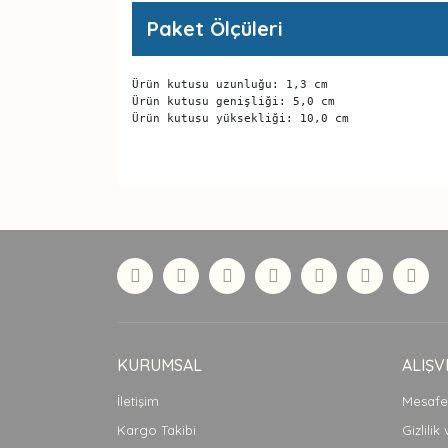
Paket Ölçüleri
Ürün kutusu uzunluğu: 1,3 cm

Ürün kutusu genişliği: 5,0 cm

Ürün kutusu yüksekliği: 10,0 cm
Bu ürünün fiyat bilgisi, resim, ürün açıklamaları
Görüş ve önerileriniz için teşekkür ederiz.
Ürün resmi kalitesiz, bozuk veya görüntülenemiyor
Ürün açıklamasında eksik bilgiler bulunuyor.
Ürün bilgilerinde hatalar bulunuyor.
Ürün fiyatı diğer sitelerden daha pahalı.
Bu ürüne benzer farklı alternatifler olmalı.
KURUMSAL
ALIŞV
İletişim
Mesafel
Kargo Takibi
Gizlilik