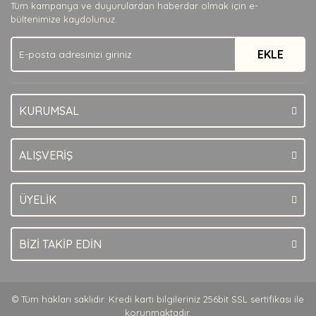
Tüm kampanya ve duyurulardan haberdar olmak için e-
Ürün bilgilerinde hatalar bulunuyor.
bültenimize kaydolunuz.
Ürün fiyatı diğer sitelerden daha pahalı.
EKLE
Bu ürüne benzer farklı alternatifler olmalı.
KURUMSAL
Gönder
ALIŞVERİŞ
ÜYELİK
BİZİ TAKİP EDİN
© Tüm hakları saklıdır. Kredi kartı bilgileriniz 256bit SSL sertifikası ile
korunmaktadır.