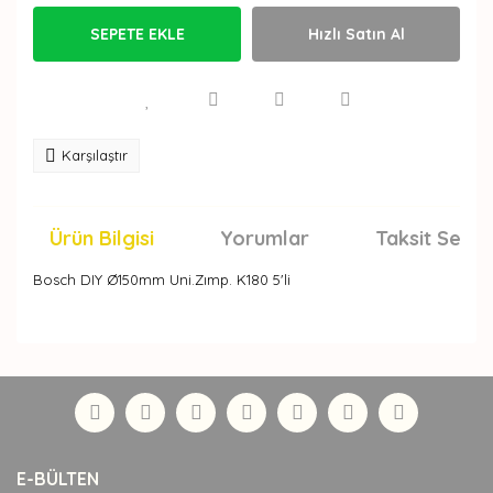
SEPETE EKLE
Hızlı Satın Al
Karşılaştır
Ürün Bilgisi
Yorumlar
Taksit Seçen
Bosch DIY Ø150mm Uni.Zımp. K180 5'li
Bu ürünün fiyat bilgisi, resim, ürün açıklamalarında ve
diğer konularda yetersiz gördüğünüz noktaları öneri
Bu ürüne ilk yorumu siz yapın!
formunu kullanarak tarafımıza iletebilirsiniz.
Görüş ve önerileriniz için teşekkür ederiz.
Yorum Yaz
Ürün resmi kalitesiz, bozuk veya görüntülenemiyor.
E-BÜLTEN
Ürün açıklamasında eksik bilgiler bulunuyor.