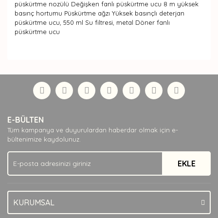
püskürtme nozülü Değişken fanlı püskürtme ucu 8 m yüksek
basınç hortumu Püskürtme ağzı Yüksek basınçlı deterjan
püskürtme ucu, 550 ml Su filtresi, metal Döner fanlı
püskürtme ucu
Bu ürünün fiyat bilgisi, resim, ürün açıklamalarında ve
diğer konularda yetersiz gördüğünüz noktaları öneri
Bu ürüne ilk yorumu siz yapın!
formunu kullanarak tarafımıza iletebilirsiniz.
Görüş ve önerileriniz için teşekkür ederiz.
Yorum Yaz
Ürün resmi kalitesiz, bozuk veya görüntülenemiyor.
E-BÜLTEN
Ürün açıklamasında eksik bilgiler bulunuyor.
Tüm kampanya ve duyurulardan haberdar olmak için e-
Ürün bilgilerinde hatalar bulunuyor.
bültenimize kaydolunuz.
Ürün fiyatı diğer sitelerden daha pahalı.
EKLE
Bu ürüne benzer farklı alternatifler olmalı.
KURUMSAL