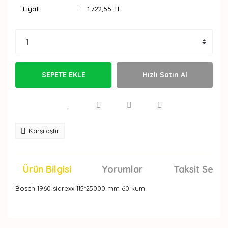
Fiyat
1.722,55 TL
SEPETE EKLE
Hızlı Satın Al
Karşılaştır
Ürün Bilgisi
Yorumlar
Taksit Seçen
Bosch 1960 siarexx 115*25000 mm 60 kum
Bu ürünün fiyat bilgisi, resim, ürün açıklamalarında ve
diğer konularda yetersiz gördüğünüz noktaları öneri