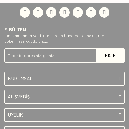
Bu ürüne ilk yorumu siz yapın!
formunu kullanarak tarafımıza iletebilirsiniz.
Görüş ve önerileriniz için teşekkür ederiz.
Yorum Yaz
Ürün resmi kalitesiz, bozuk veya görüntülenemiyor.
E-BÜLTEN
Ürün açıklamasında eksik bilgiler bulunuyor.
Tüm kampanya ve duyurulardan haberdar olmak için e-
Ürün bilgilerinde hatalar bulunuyor.
bültenimize kaydolunuz.
Ürün fiyatı diğer sitelerden daha pahalı.
EKLE
Bu ürüne benzer farklı alternatifler olmalı.
KURUMSAL
Gönder
ALIŞVERİŞ
ÜYELİK