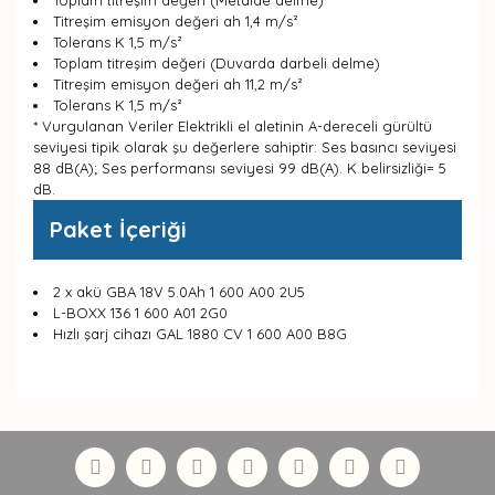
Toplam titreşim değeri (Metalde delme)
Titreşim emisyon değeri ah 1,4 m/s²
Tolerans K 1,5 m/s²
Toplam titreşim değeri (Duvarda darbeli delme)
Titreşim emisyon değeri ah 11,2 m/s²
Tolerans K 1,5 m/s²
* Vurgulanan Veriler Elektrikli el aletinin A-dereceli gürültü
seviyesi tipik olarak şu değerlere sahiptir: Ses basıncı seviyesi
88 dB(A); Ses performansı seviyesi 99 dB(A). K belirsizliği= 5
dB.
Paket İçeriği
2 x akü GBA 18V 5.0Ah 1 600 A00 2U5
L-BOXX 136 1 600 A01 2G0
Hızlı şarj cihazı GAL 1880 CV 1 600 A00 B8G
Bu ürünün fiyat bilgisi, resim, ürün açıklamalarında ve
diğer konularda yetersiz gördüğünüz noktaları öneri
Bu ürüne ilk yorumu siz yapın!
formunu kullanarak tarafımıza iletebilirsiniz.
Görüş ve önerileriniz için teşekkür ederiz.
Yorum Yaz