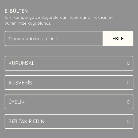
Ürün resmi kalitesiz, bozuk veya görüntülenemiyor.
E-BÜLTEN
Ürün açıklamasında eksik bilgiler bulunuyor.
Tüm kampanya ve duyurulardan haberdar olmak için e-
Ürün bilgilerinde hatalar bulunuyor.
bültenimize kaydolunuz.
Ürün fiyatı diğer sitelerden daha pahalı.
EKLE
Bu ürüne benzer farklı alternatifler olmalı.
KURUMSAL
Gönder
ALIŞVERİŞ
ÜYELİK
BİZİ TAKİP EDİN