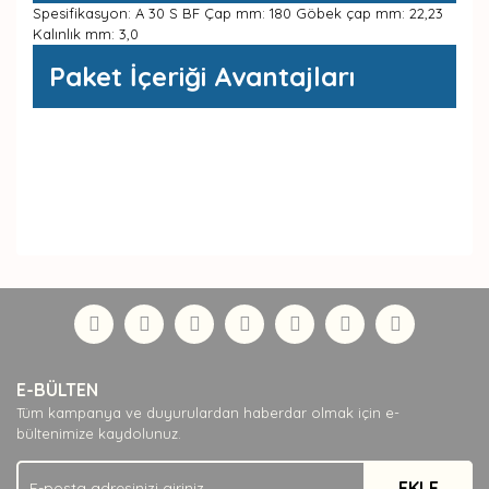
Spesifikasyon: A 30 S BF Çap mm: 180 Göbek çap mm: 22,23
Kalınlık mm: 3,0
Paket İçeriği Avantajları
Bu ürüne ilk yorumu siz yapın!
Bu ürünün fiyat bilgisi, resim, ürün açıklamalarında ve diğer
konularda yetersiz gördüğünüz noktaları öneri formunu
Yorum Yaz
kullanarak tarafımıza iletebilirsiniz.
Görüş ve önerileriniz için teşekkür ederiz.
Ürün resmi kalitesiz, bozuk veya görüntülenemiyor.
Ürün açıklamasında eksik bilgiler bulunuyor.
E-BÜLTEN
Ürün bilgilerinde hatalar bulunuyor.
Tüm kampanya ve duyurulardan haberdar olmak için e-
bültenimize kaydolunuz.
Ürün fiyatı diğer sitelerden daha pahalı.
Bu ürüne benzer farklı alternatifler olmalı.
EKLE