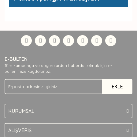
Bu ürünün fiyat bilgisi, resim, ürün açıklamalarında ve
diğer konularda yetersiz gördüğünüz noktaları öneri
Bu ürüne ilk yorumu siz yapın!
formunu kullanarak tarafımıza iletebilirsiniz.
Görüş ve önerileriniz için teşekkür ederiz.
Yorum Yaz
Ürün resmi kalitesiz, bozuk veya görüntülenemiyor.
E-BÜLTEN
Ürün açıklamasında eksik bilgiler bulunuyor.
Tüm kampanya ve duyurulardan haberdar olmak için e-
Ürün bilgilerinde hatalar bulunuyor.
bültenimize kaydolunuz.
Ürün fiyatı diğer sitelerden daha pahalı.
EKLE
Bu ürüne benzer farklı alternatifler olmalı.
KURUMSAL
Gönder
ALIŞVERİŞ