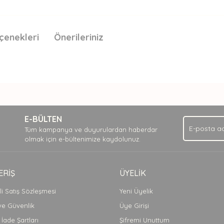
çenekleri
Önerileriniz
nda ve diğer konularda yetersiz gördüğünüz noktaları öneri formunu kullan
Bu ürüne ilk yorumu siz yapın!
.
E-BÜLTEN
Yorum Yaz
Tüm kampanya ve duyurulardan haberdar
olmak için e-bültenimize kaydolunuz.
ERİŞ
ÜYELİK
i Satış Sözleşmesi
Yeni Üyelik
 ve Güvenlik
Üye Girişi
 İade Şartları
Şifremi Unuttum