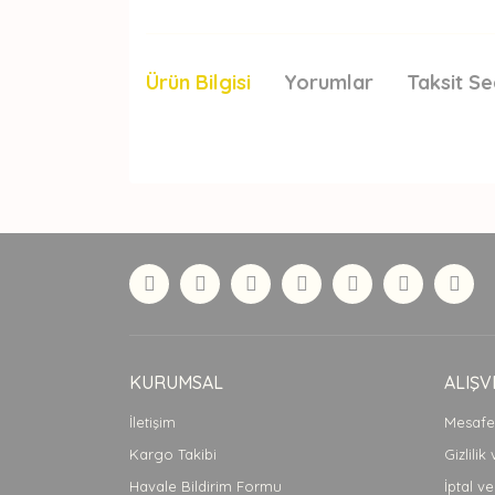
Ürün Bilgisi
Yorumlar
Taksit Se
Bu ürünün fiyat bilgisi, resim, ürün açıklamaları
Görüş ve önerileriniz için teşekkür ederiz.
Ürün resmi kalitesiz, bozuk veya görüntülenemiyor
Ürün açıklamasında eksik bilgiler bulunuyor.
Ürün bilgilerinde hatalar bulunuyor.
Ürün fiyatı diğer sitelerden daha pahalı.
Bu ürüne benzer farklı alternatifler olmalı.
KURUMSAL
ALIŞV
İletişim
Mesafel
Kargo Takibi
Gizlilik
Havale Bildirim Formu
İptal ve