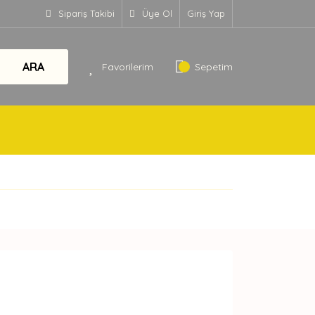
Sipariş Takibi
Üye Ol
Giriş Yap
ARA
Favorilerim
Sepetim