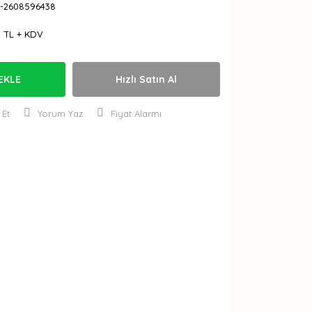
-2608596438
0 TL + KDV
EKLE
Hızlı Satın Al
 Et
Yorum Yaz
Fiyat Alarmı