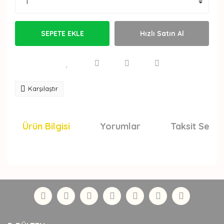
SEPETE EKLE
Hızlı Satın Al
Karşılaştır
Ürün Bilgisi
Yorumlar
Taksit Seçen
Bu ürünün fiyat bilgisi, resim, ürün açıklamalarında ve
diğer konularda yetersiz gördüğünüz noktaları öneri
Bu ürüne ilk yorumu siz yapın!
formunu kullanarak tarafımıza iletebilirsiniz.
Görüş ve önerileriniz için teşekkür ederiz.
Yorum Yaz
Ürün resmi kalitesiz, bozuk veya görüntülenemiyor.