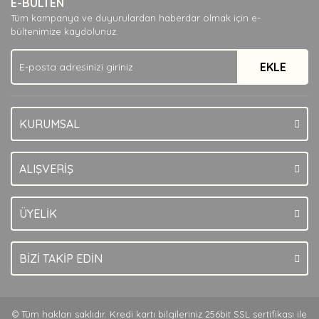
E-BÜLTEN
Ürün açıklamasında eksik bilgiler bulunuyor.
Tüm kampanya ve duyurulardan haberdar olmak için e-
Ürün bilgilerinde hatalar bulunuyor.
bültenimize kaydolunuz.
Ürün fiyatı diğer sitelerden daha pahalı.
EKLE
Bu ürüne benzer farklı alternatifler olmalı.
KURUMSAL
Gönder
ALIŞVERİŞ
ÜYELİK
BİZİ TAKİP EDİN
© Tüm hakları saklıdır. Kredi kartı bilgileriniz 256bit SSL sertifikası ile