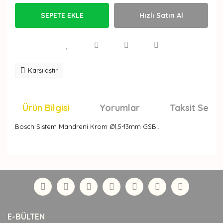
SEPETE EKLE
Hızlı Satın Al
Karşılaştır
Ürün Bilgisi
Yorumlar
Taksit Seçen
Bosch Sistem Mandreni Krom Ø1,5-13mm GSB…
Bu ürünün fiyat bilgisi, resim, ürün açıklamalarında ve
diğer konularda yetersiz gördüğünüz noktaları öneri
Bu ürüne ilk yorumu siz yapın!
formunu kullanarak tarafımıza iletebilirsiniz.
Görüş ve önerileriniz için teşekkür ederiz.
Yorum Yaz
Ürün resmi kalitesiz, bozuk veya görüntülenemiyor.
E-BÜLTEN
Ürün açıklamasında eksik bilgiler bulunuyor.