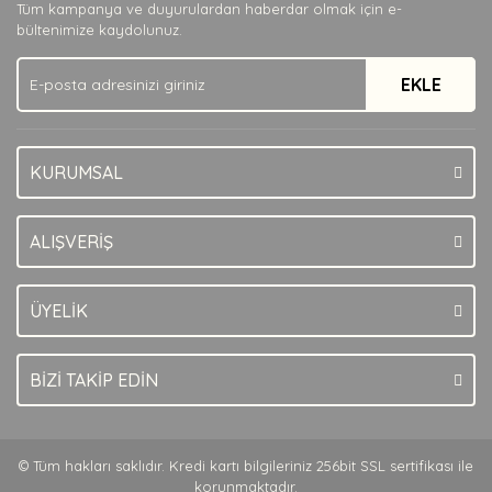
Tüm kampanya ve duyurulardan haberdar olmak için e-
Ürün bilgilerinde hatalar bulunuyor.
bültenimize kaydolunuz.
Ürün fiyatı diğer sitelerden daha pahalı.
EKLE
Bu ürüne benzer farklı alternatifler olmalı.
KURUMSAL
Gönder
ALIŞVERİŞ
ÜYELİK
BİZİ TAKİP EDİN
© Tüm hakları saklıdır. Kredi kartı bilgileriniz 256bit SSL sertifikası ile
korunmaktadır.